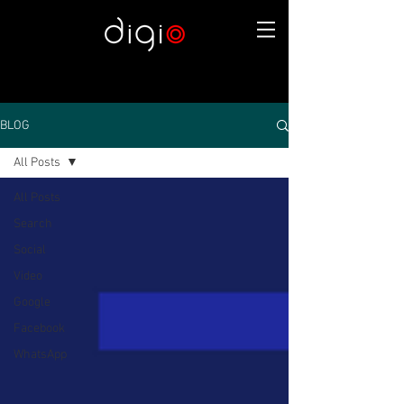
BLOG
All Posts
All Posts
Search
Social
Video
Google
Facebook
WhatsApp