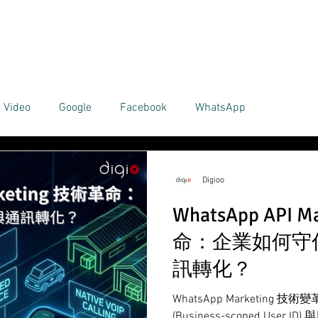
TEAM
SOLUTIONS
TECHNOLOGY
BLOG
CONTACT US
Video
Google
Facebook
WhatsApp
Digioo
WhatsApp API 
命：企業如何守
訊轉化？
WhatsApp Marketing 技
(Business-scoped Use