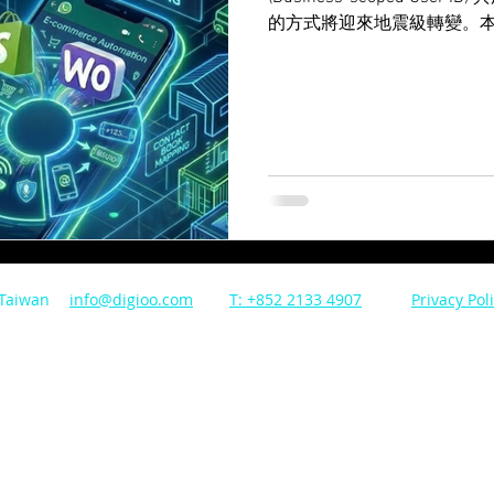
的方式將迎來地震級轉變。
Shopify/WooCommer
過 Native Calling API
如何在 6 月過渡期結束前守住
 Taiwan
info@digioo.com
T: +852 2133 4907
Privacy Pol