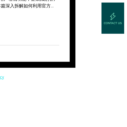
本篇深入拆解如何利用官方
ce 插件實現自動化電商轉化，以及透
 強化高價值客戶聯繫。Digioo 專家教你
CONTACT US
企業 CRM 數據資產。
icy